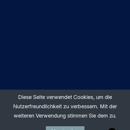
Diese Seite verwendet Cookies, um die
Kongressorganisation
Nutzerfreundlichkeit zu verbessern. Mit der
S12! studio12 gmbh
weiteren Verwendung stimmen Sie dem zu.
Kaiser Josef Straße 9
6020 Innsbruck