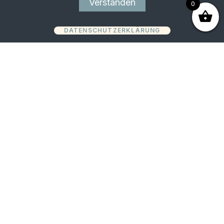
Verstanden
0
M:
lew@studio12.co.at
T:
+43 660 7356983
DATENSCHUTZERKLÄRUNG
Copyright © 2023 Congress Pilot GmbH
|
Datenschutzrichtlinie
|
Impressum