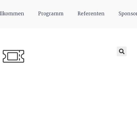
llkommen
Programm
Referenten
Sponso
🔍